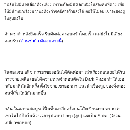
* อลันไม่มีทางเลือกที่จะเสี่ยง เพราะต้องมีตัวเอกหนึ่งในสองคนที่ตาย เพื่อ
ให้มีน้ำหนักเรื่องมากพอที่จะกำจัดปีศาจร้ายลงได้ ต่อให้ไม่จบ เขาจะยังอยู่
ในลูปต่อไป
ด้านซาก้าหลังยิงเสร็จ รีบติดต่อครอบครัวโดยเร็ว แต่ยังไม่มีเสียง
ตอบรับ (
ด้านซาก้า ตัดจบตรงนี้
)
ในตอนจบ อลิซ ภรรยาของอลันได้ติดต่อมา เล่าเรื่องตอนเธอได้รับ
การช่วยเหลือ เธอได้ความทรงจำตอนติดใน Dark Place ทำให้เธอ
กลับมาที่นั่นอีกครั้ง ตั้งใจช่วยเขาออกมา แนะนำเรื่องลูปของทั้งสอง
คนที่เริ่มใกล้กันมากขึ้น
อลัน ในสภาพสมบูรณ์ฟื้นขึ้นมาอีกครั้งบนโต๊ะเขียนงาน ทราบว่า
เขาไม่ได้ติดในห้วงเวลารูปแบบ Loop (ลูป) แต่เป็น Spiral (วังวน,
เกลียวขดหอย)