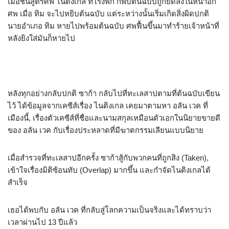
เมื่อชันสูตรศพ ไนติงเกล ที่โรงพัก ก็พบต้นฉบับถูกยัดลงในหน้าอก
ศพ เมื่อ ทิม จะไปหยิบต้นฉบับ แต่ระหว่างนั้นเริ่มเกิดสิ่งผิดปกติ
นายอำเภอ ทิม หายไปพร้อมต้นฉบับ ศพฟื้นขึ้นมาทำร้ายเจ้าหน้าที่
หลังยิงใส่มันก็หายไป
หลังทุกอย่างกลับปกติ ซาก้า กลับไปที่ทะเลสาปตามที่ต้นฉบับเขียน
ไว้ ได้ข้อมูลจากเคซีส์เรื่อง ไนติงเกล เคยมาตามหา อลัน เวค ที่
เมืองนี้, เรื่องตัวเคซีส์ที่ชื่อและนามสกุลเหมือนตัวเอกในนิยายขายดี
ของ อลัน เวค กับเรื่องประหลาดที่มีฆาตกรรมเลียนแบบนิยาย
เมื่อสำรวจที่ทะเลสาปอีกครั้ง ซาก้าสู้กับพวกคนที่ถูกสิง (Taken),
เข้าใจเรื่องมิติซ้อนทับ (Overlap) มากขึ้น และกำจัดไนติงเกลได้
สำเร็จ
เธอได้พบกับ อลัน เวค ที่กลับสู่โลกความเป็นจริงและได้ทราบว่า
เวลาผ่านไป 13 ปีแล้ว