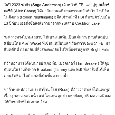
ในปี 2023
ซาก้า
(
Saga Anderson
) เจ้าหน้าที่ FBI และคู่หู
อเล็กซ์
เคซีส์
(
Alex Casey
) ได้มาสืบสวนคดีฆาตกรรมควักหัวใจ โรเบิร์ต
ไนติงเกล (Robert Nightingale) อดีตเจ้าหน้าที่ FBI ที่หายตัวไปเมื่อ
13 ปีก่อน เธอตั้งข้อสงสัยว่ามาจากทะเลสาป Cauldron Lake
ระหว่างทางไปทะเลสาป ได้เบาะแสเพิ่มเป็นแผ่นกระดาษต้นฉบับ
(เขียนโดย Alan Wake) ที่เขียนเหมือนเล่าเรื่องราวของพวก FBI มา
สืบคดีที่นี่ ก่อนกลับที่ทั้งสองจะกลับไปใช้ห้องชันสูตรที่ Bright Falls
ที่ร้านอาหารได้พบนายอำเภอ ทิม เบรคเกอร์ (Tim Breaker) ให้คุย
กับคนในร้านถึงพวก Brookers (Tammy และ Ed) ที่เล่าสิ่งที่ได้เห็น
ตอนลัทธิฆ่าไนติงเกลที่เดินขึ้นมาจากน้ำ
ซาก้าพบพนักงานประจำร้าน โรส (Rose) ที่อ้างว่าจำเธอได้และพูด
เรื่องลูกสาวเธอจมน้ำ แต่ โลแกน ลูกสาวเธอยังอยู่ สร้างความมึนงง
ให้กับซาก้าที่ไม่เคยพบโรส