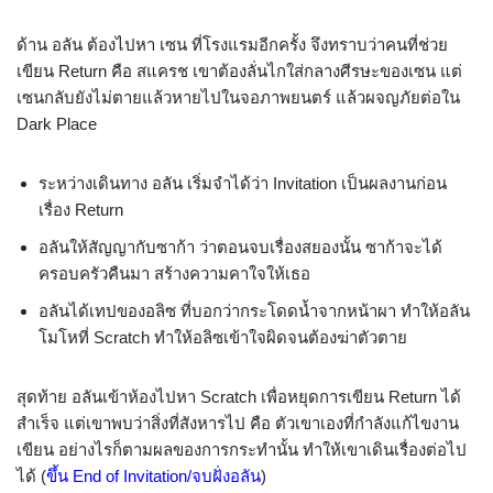
ด้าน อลัน ต้องไปหา เซน ที่โรงแรมอีกครั้ง จึงทราบว่าคนที่ช่วย
เขียน Return คือ สแครช เขาต้องลั่นไกใส่กลางศีรษะของเซน แต่
เซนกลับยังไม่ตายแล้วหายไปในจอภาพยนตร์ แล้วผจญภัยต่อใน
Dark Place
ระหว่างเดินทาง อลัน เริ่มจำได้ว่า Invitation เป็นผลงานก่อน
เรื่อง Return
อลันให้สัญญากับซาก้า ว่าตอนจบเรื่องสยองนั้น ซาก้าจะได้
ครอบครัวคืนมา สร้างความคาใจให้เธอ
อลันได้เทปของอลิซ ที่บอกว่ากระโดดน้ำจากหน้าผา ทำให้อลัน
โมโหที่ Scratch ทำให้อลิซเข้าใจผิดจนต้องฆ่าตัวตาย
สุดท้าย อลันเข้าห้องไปหา Scratch เพื่อหยุดการเขียน Return ได้
สำเร็จ แต่เขาพบว่าสิ่งที่สังหารไป คือ ตัวเขาเองที่กำลังแก้ไขงาน
เขียน อย่างไรก็ตามผลของการกระทำนั้น ทำให้เขาเดินเรื่องต่อไป
ได้ (
ขึ้น End of Invitation/จบฝั่งอลัน
)