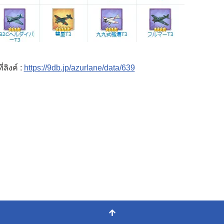
่ลิงค์ :
https://9db.jp/azurlane/data/639