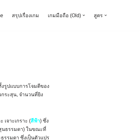
e
สรุปเรื่องเกม
เกมมือถือ (Old)
สูตร
ทั้งรูปแบบการโจมตีของ
ระสุน, จำนวนที่ยิง
ละ เจาะเกราะ (
สีฟ้า
) ซึ่ง
สุนธรรมดา) ในขณะที่
ธรรมดา ซึ่งเป็นตัวแปร