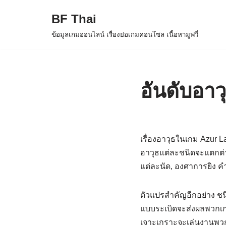
BF Thai
Skip
ข้อมูลเกมออนไลน์ เรื่องย่อเกมคอนโซล เนื้อหามูฟวี่
to
content
อันดับอา
เรื่องอาวุธในเกม Azur 
อาวุธแต่ละชนิดจะแตกต่า
แต่ละนัด, องศาการยิง 
ตัวแปรสำคัญอีกอย่าง ชน
แบบระเบิดจะส่งผลพวกเก
เจาะเกราะจะเล่นงานพวก