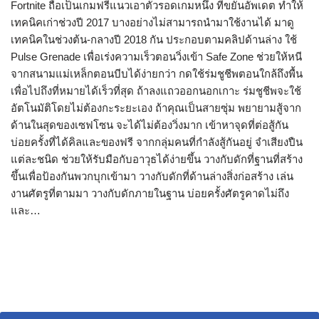
Fortnite ถือเป็นเกมฟรีแนวเอาตัวรอดเกมหนึ่ง ที่ขยันอัพเดต ทำให้
เทคนิคเก่าช่วงปี 2017 บางอย่างไม่สามารถนำมาใช้งานได้ มาดู
เทคนิคในช่วงต้น-กลางปี 2018 กัน ประกอบตามคลิปด้านล่าง ใช้
Pulse Grenade เพื่อเร่งความเร็วตอนวิ่งเข้า Safe Zone ช่วยให้หนี
จากสนามแม่เหล็กตอนบีบได้ง่ายกว่า กดใช้ร่มชูชีพตอนใกล้ถึงพื้น
เพื่อไปถึงที่หมายได้เร็วที่สุด ถ้าลงแถวออกนอกเกาะ ร่มชูชีพจะใช้
อัตโนมัติโดยไม่ต้องกะระยะเอง ถ้าคุณเป็นสายซุ่ม พยายามสู้จาก
ด้านในสุดของเซฟโซน จะได้ไม่ต้องวิ่งมาก เข้าหาจุดที่ต่อสู้กัน
บ่อยครั้งที่ได้คิลและของฟรี จากกลุ่มคนที่กำลังสู้กันอยู่ จำเสียงปืน
แต่ละชนิด ช่วยให้รับมือกับอาวุธได้ง่ายขึ้น วางกับดักที่ฐานที่สร้าง
ขึ้นเพื่อป้องกันพวกบุกเข้ามา วางกับดักที่ด้านล่างสิ่งก่อสร้าง เล่น
งานศัตรูที่ตามมา วางกับดักภายในฐาน บ่อยครั้งศัตรูคาดไม่ถึง
และ…