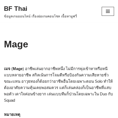
BF Thai
Skip
ข้อมูลเกมออนไลน์ เรื่องย่อเกมคอนโซล เนื้อหามูฟวี่
to
content
Mage
เมจ
(
Mage
) อาชีพเล่นยากอาชีพหนึ่ง ไม่มีการพุ่งเข้าหาหรือหนี
แบบหลายอาชีพ สกิลเน้นการโจมตีหรือป้องกันความเสียหายชั่ว
ขณะแทน อาวุธทองก็ด้อยกว่าอาชีพอื่นโดยเฉพาะตอน Solo ทำให้
ต้องอาศัยความคุ้นเคยพอสมควร แต่ก็เล่นคล่องก็เป็นอาชีพที่แสบ
พอตัว เดาใจค่อนข้างยาก เล่นแบบทีมก็ป่วนโดยเฉพาะใน Duo กับ
Squad
หมายเหตุ