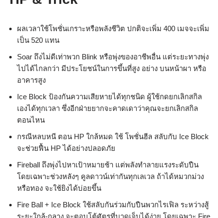
ผลเวลาใช้โพชั่นเกราะหรือพลังชีวิต ปกติจะเพิ่ม 400 เมจจะเพิ่ม
เป็น 520 แทน
Soar ถึงไม่ดีเท่าพวก Blink หรือพุ่งของอาชีพอื่น แต่ระยะทางพุ่ง
ไปได้ไกลกว่า มีประโยชน์ในการขึ้นที่สูง อย่าง บนหน้าผา หรือ
อาคารสูง
Ice Block ป้องกันความเสียหายได้ทุกชนิด ผู้ใช้กดยกเลิกสกิล
เองได้ทุกเวลา ซึ่งอีกฝ่ายยากจะคาดเดาว่าคุณจะยกเลิกสกิล
ตอนไหน
กรณีหลบหนี ตอน HP ใกล้หมด ใช้ โพชั่นฮีล สลับกับ Ice Block
จะช่วยฟื้น HP ได้อย่างปลอดภัย
Fireball ถึงพุ่งไปหาเป้าหมายช้า แต่พลังทำลายแรงระดับปืน
โดยเฉพาะช่วงหลังๆ คูลดาวน์เท่ากันทุกเลเวล ถ้าได้หมวกม่วง
หรือทอง จะใช้ยิงได้บ่อยขึ้น
Fire Ball + Ice Block ใช้สลับกันร่วมกับปืนพวกไรเฟิล ระหว่างสู้
ระยะใกล้-กลาง จะตอบโต้ศัตรูที่บาดเจ็บได้ง่าย โดยเฉพาะ Fire