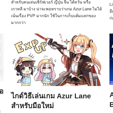
สำหรับคนเล่นเซิร์ฟเวอร์ ญี่ปุ่น จีน ไต้หวัน หรือ
L
เกาหลี มาบ้าง น่าจะพอทราบว่าเกม Azur Lane ไม่ได้
อ
เน้นเรื่อง PVP มากนัก ใช้ในการเก็บแต้มแลกของ
ก
มากกว่า
่อ
A
ไกด์วิธีเล่นเกม Azur Lane
สำหรับมือใหม่
l