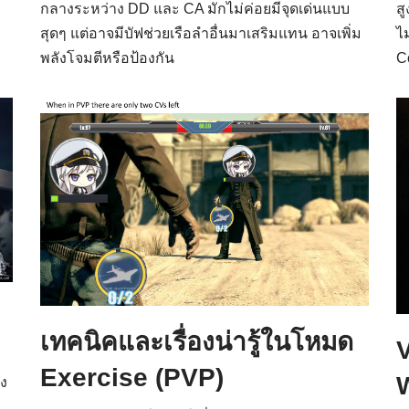
กลางระหว่าง DD และ CA มักไม่ค่อยมีจุดเด่นแบบ
ส
สุดๆ แต่อาจมีบัฟช่วยเรือลำอื่นมาเสริมแทน อาจเพิ่ม
ไม
พลังโจมตีหรือป้องกัน
C
เทคนิคและเรื่องน่ารู้ในโหมด
V
Exercise (PVP)
W
าง