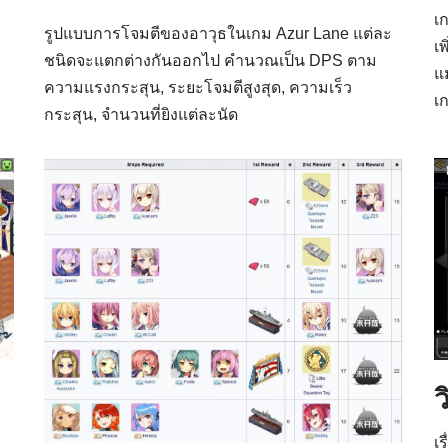
เ
รูปแบบการโจมตีของอาวุธในเกม Azur Lane แต่ละ
เพ
ชนิดจะแตกต่างกันออกไป คำนวณเป็น DPS ตาม
แ
ความแรงกระสุน, ระยะโจมตีสูงสุด, ความเร็ว
เก
กระสุน, จำนวนที่ยิงแต่ละนัด
ว
เร