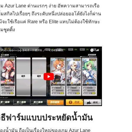
กม Azur Lane ด่านแรกๆ ง่าย อัพความสามารถเรือ
ิ่มสกิลไปเรื่อยๆ ถึงระดับหนึ่งปล่อยออโต้ยังไงก็ผ่าน
ม้จะใช้เรือแค่ Rare หรือ Elite แทบไม่ต้องใช้ทักษะ
มชูตติ้ง
ิธีฟาร์มแบบประหยัดน้ำมัน
ื่องน้ำมัน ถือเป็นเรื่องใหญ่ของเกม Azur Lane